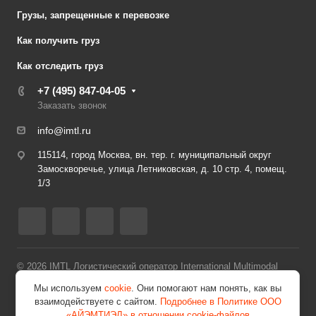
Грузы, запрещенные к перевозке
Как получить груз
Как отследить груз
+7 (495) 847-04-05
Заказать звонок
info@imtl.ru
115114, город Москва, вн. тер. г. муниципальный округ
Замоскворечье, улица Летниковская, д. 10 стр. 4, помещ.
1/3
© 2026 IMTL Логистический оператор International Multimodal
Transport Logistic
Мы используем
cookie
. Они помогают нам понять, как вы
взаимодействуете с сайтом.
Подробнее в Политике ООО
Политика по обработке и защите персональных данных
«АЙЭМТИЭЛ» в отношении cookie-файлов