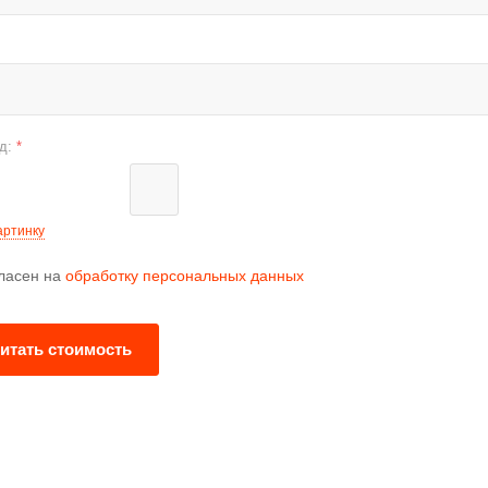
од:
*
артинку
гласен на
обработку персональных данных
итать стоимость