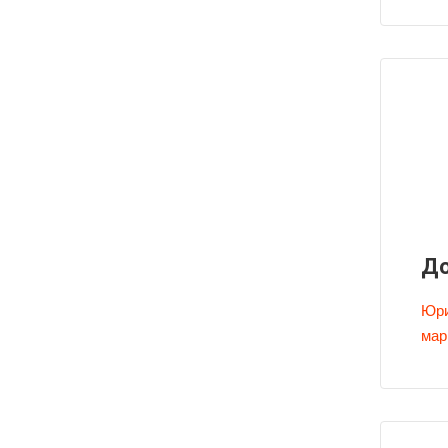
До
Юри
мар