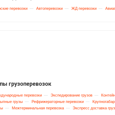
ские перевозки
—
Автоперевозки
—
ЖД перевозки
—
Авиа
пы грузоперевозок
дународные перевозки
—
Экспедирование грузов
—
Контейн
ыпные грузы
—
Рефрижераторные перевозки
—
Крупногабар
зы
—
Межтерминальная перевозка
—
Экспресс доставка гру