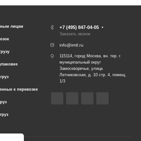
стным лицам
+7 (495) 847-04-05
Заказать звонок
озок
info@imtl.ru
грузу
115114, город Москва, вн. тер. г.
муниципальный округ
упаковке
Замоскворечье, улица
Летниковская, д. 10 стр. 4, помещ.
груз
1/3
енные к перевозке
груз
груз