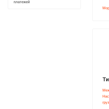
платежей
Мор
Ти
Меж
Нас
гру