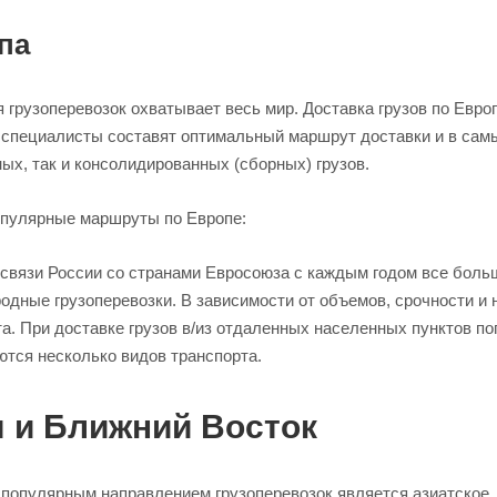
па
я грузоперевозок охватывает весь мир. Доставка грузов по Ев
специалисты составят оптимальный маршрут доставки и в самые
ых, так и консолидированных (сборных) грузов.
пулярные маршруты по Европе:
связи России со странами Евросоюза с каждым годом все больш
одные грузоперевозки. В зависимости от объемов, срочности и
та. При доставке грузов в/из отдаленных населенных пунктов п
ются несколько видов транспорта.
 и Ближний Восток
популярным направлением грузоперевозок является азиатское. 