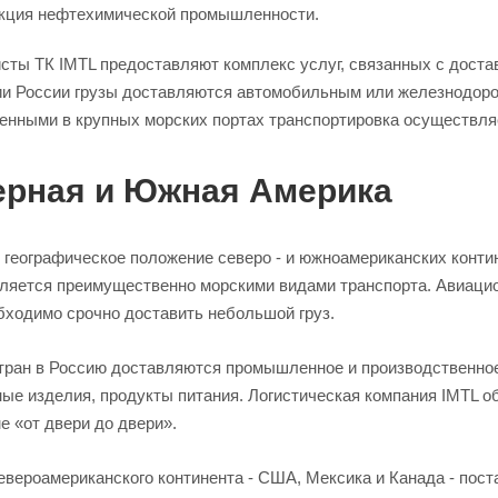
кция нефтехимической промышленности.
ты ТК IMTL предоставляют комплекс услуг, связанных с достав
ии России грузы доставляются автомобильным или железнодор
енными в крупных морских портах транспортировка осуществля
ерная и Южная Америка
 географическое положение северо - и южноамериканских контин
ляется преимущественно морскими видами транспорта. Авиацион
бходимо срочно доставить небольшой груз.
стран в Россию доставляются промышленное и производственно
ные изделия, продукты питания. Логистическая компания IMTL 
е «от двери до двери».
евероамериканского континента - США, Мексика и Канада - пос