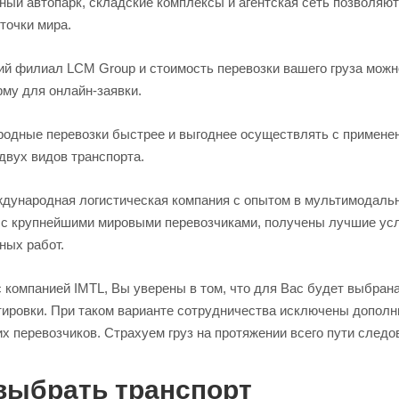
ый автопарк, складские комплексы и агентская сеть позволяют
точки мира.
й филиал LCM Group и стоимость перевозки вашего груза можн
рму для онлайн-заявки.
одные перевозки быстрее и выгоднее осуществлять с примене
двух видов транспорта.
дународная логистическая компания с опытом в мультимодальны
 с крупнейшими мировыми перевозчиками, получены лучшие услов
ных работ.
 компанией IMTL, Вы уверены в том, что для Вас будет выбран
тировки. При таком варианте сотрудничества исключены дополн
х перевозчиков. Страхуем груз на протяжении всего пути следо
выбрать транспорт