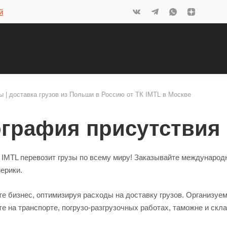
й
ы | доставка грузов из Польши в Россию от ТК IMTL в Москве
ография присутствия
 IMTL перевозит грузы по всему миру! Заказывайте международ
ерики.
е бизнес, оптимизируя расходы на доставку грузов. Организуе
е на транспорте, погрузо-разгрузочных работах, таможне и скл