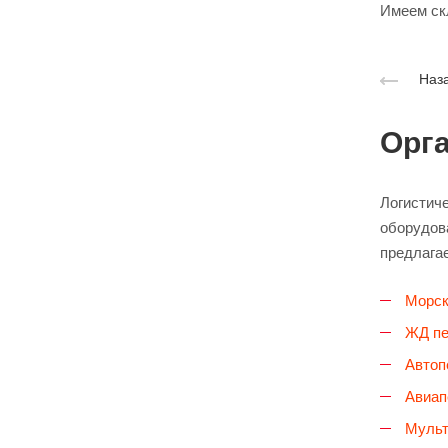
Имеем ск
Наза
Орг
Логистиче
оборудова
предлага
Морск
ЖД пе
Автоп
Авиап
Мульт