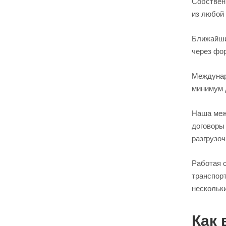
Собственн
из любой 
Ближайши
через фо
Междунар
минимум 
Наша меж
договоры
разгрузоч
Работая с
транспор
нескольки
Как 