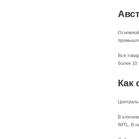
Авс
Основной 
промышле
Все товар
более 10 
Как 
Централь
В ключевы
IMTL. В н