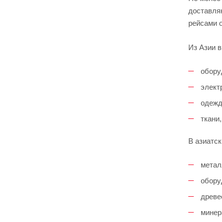
доставля
рейсами о
Из Азии 
обору
элект
одежд
ткани
В азиатс
метал
обору
древе
минер