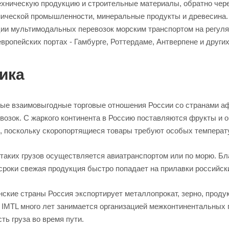
ехническую продукцию и строительные материалы, обратно чере
ической промышленности, минеральные продукты и древесина. 
ции мультимодальных перевозок морским транспортом на регул
вропейских портах - Гамбурге, Роттердаме, Антверпене и других
ика
ые взаимовыгодные торговые отношения России со странами аф
возок. С жаркого континента в Россию поставляются фрукты и 
и, поскольку скоропортящиеся товары требуют особых температ
 таких грузов осуществляется авиатранспортом или по морю. Бл
сроки свежая продукция быстро попадает на прилавки российск
нские страны Россия экспортирует металлопрокат, зерно, прод
IMTL много лет занимается организацией межконтинентальных г
ть груза во время пути.