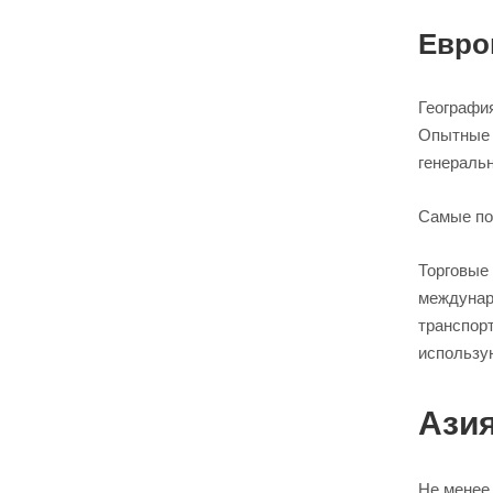
Евро
Географи
Опытные 
генеральн
Самые по
Торговые 
междунар
транспор
использу
Азия
Не менее 