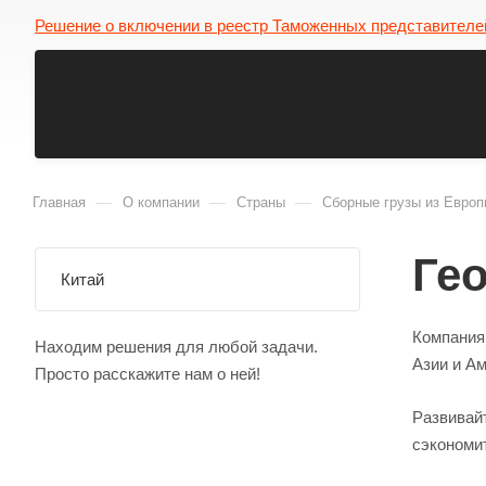
Решение о включении в реестр Таможенных представителе
—
—
—
Главная
О компании
Страны
Сборные грузы из Европ
Ге
Китай
Компания
Находим решения для любой задачи.
Азии и Ам
Просто расскажите нам о ней!
Развивайт
сэкономит