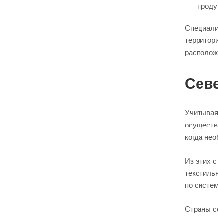
проду
Специалис
территор
располож
Сев
Учитывая
осуществ
когда нео
Из этих 
текстиль
по систем
Страны с