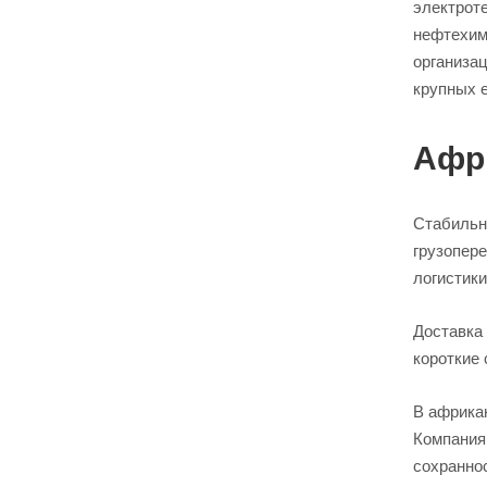
электрот
нефтехим
организа
крупных е
Афр
Стабильн
грузопере
логистик
Доставка
короткие 
В африка
Компания 
сохраннос